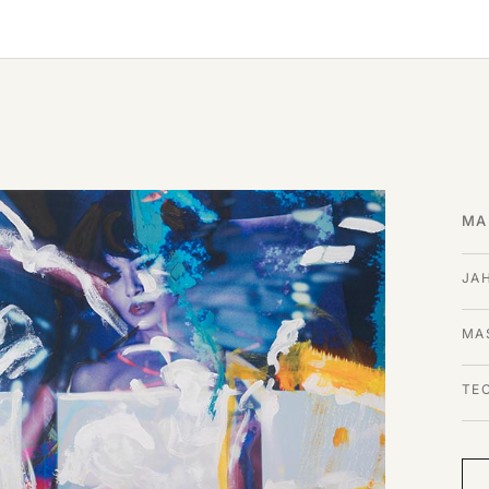
MA
JA
MAS
TE