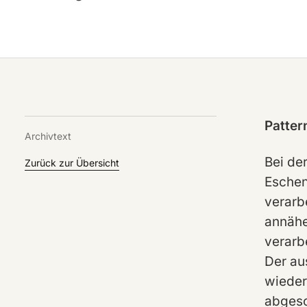
Patter
Archivtext
Bei de
Zurück zur Übersicht
Eschenl
verarb
annähe
verarb
Der au
wiederk
abgesc