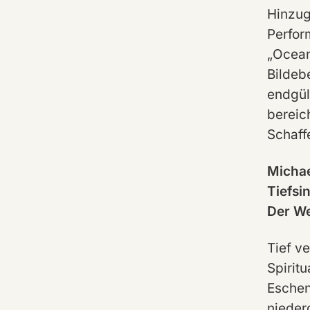
Hinzug
Perfor
„Ocean
Bildeb
endgült
bereich
Schaff
Michae
Tiefsi
Der We
Tief v
Spiritu
Eschen
nieder