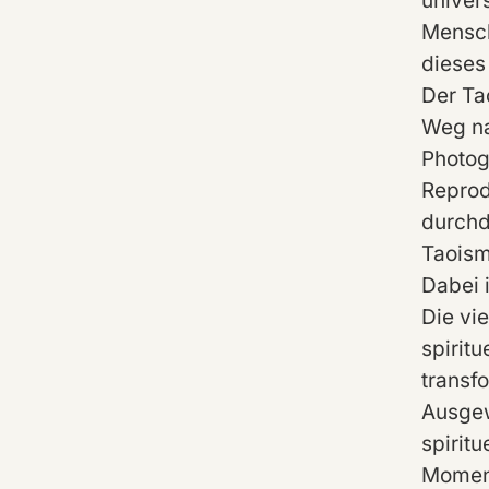
univer
Mensch
dieses
Der Ta
Weg na
Photog
Reprod
durchd
Taoismu
Dabei 
Die vi
spirit
transf
Ausgew
spirit
Moment