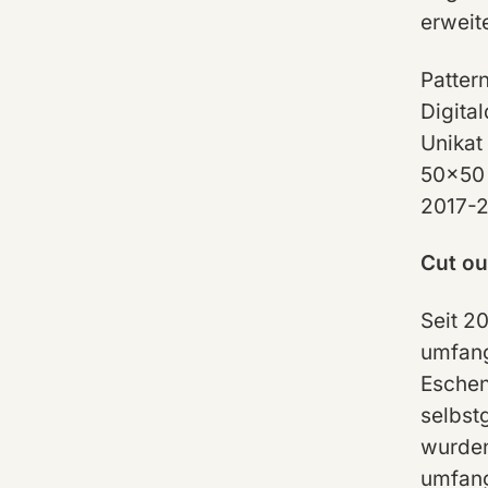
erweite
Patter
Digita
Unikat
50x50
2017-
Cut ou
Seit 2
umfang
Eschen
selbstg
wurden
umfang