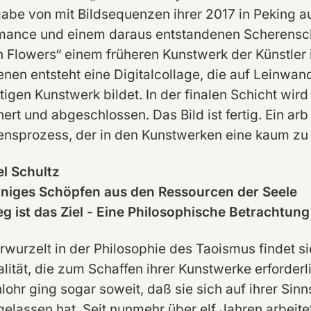
abe von mit Bildsequenzen ihrer 2017 in Peking 
mance und einem daraus entstandenen Scherenschn
 Flowers“ einem früheren Kunstwerk der Künstler in
enen entsteht eine Digitalcollage, die auf Leinwan
igen Kunstwerk bildet. In der finalen Schicht wird
ert und abgeschlossen. Das Bild ist fertig. Ein arb
ensprozess, der in den Kunstwerken eine kaum zu 
l Schultz
nniges Schöpfen aus den Ressourcen der Seele
g ist das Ziel - Eine Philosophische Betrachtu
erwurzelt in der Philosophie des Taoismus findet s
alität, die zum Schaffen ihrer Kunstwerke erforder
lohr ging sogar soweit, daß sie sich auf ihrer Sinn
gelassen hat. Seit nunmehr über elf Jahren arbeite