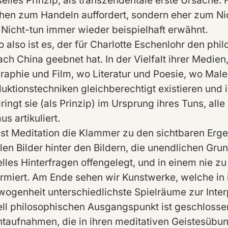
selles Prinzip, als transzendentale erste Ursache.
en zum Handeln auffordert, sondern eher zum Nich
 Nicht-tun immer wieder beispielhaft erwähnt.
o also ist es, der für Charlotte Eschenlohr den ph
ch China geebnet hat. In der Vielfalt ihrer Medie
raphie und Film, wo Literatur und Poesie, wo Male
uktionstechniken gleichberechtigt existieren und in
ringt sie (als Prinzip) im Ursprung ihres Tuns, all
s artikuliert.
ist Meditation die Klammer zu den sichtbaren Erge
elen Bilder hinter den Bildern, die unendlichen Gru
uelles Hinterfragen offengelegt, und in einem nie 
ormiert. Am Ende sehen wir Kunstwerke, welche in
ogenheit unterschiedlichste Spielräume zur Interp
uell philosophischen Ausgangspunkt ist geschlosse
aufnahmen, die in ihren meditativen Geistesübun