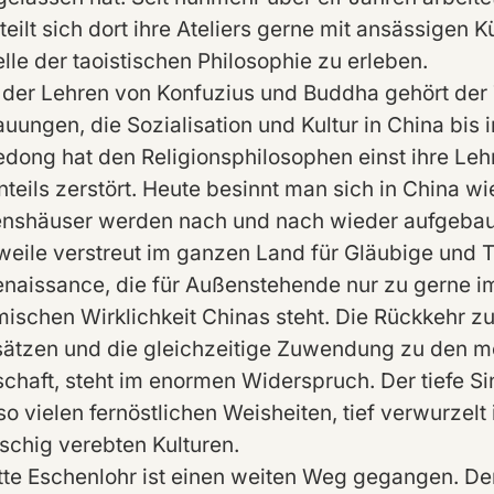
teilt sich dort ihre Ateliers gerne mit ansässigen 
lle der taoistischen Philosophie zu erleben.
der Lehren von Konfuzius und Buddha gehört der 
uungen, die Sozialisation und Kultur in China bis 
dong hat den Religionsphilosophen einst ihre Leh
teils zerstört. Heute besinnt man sich in China wi
nshäuser werden nach und nach wieder aufgebaut.
rweile verstreut im ganzen Land für Gläubige und 
enaissance, die für Außenstehende nur zu gerne i
ischen Wirklichkeit Chinas steht. Die Rückkehr z
ätzen und die gleichzeitige Zuwendung zu den mo
schaft, steht im enormen Widerspruch. Der tiefe Si
 so vielen fernöstlichen Weisheiten, tief verwurzel
schig verebten Kulturen.
tte Eschenlohr ist einen weiten Weg gegangen. Den