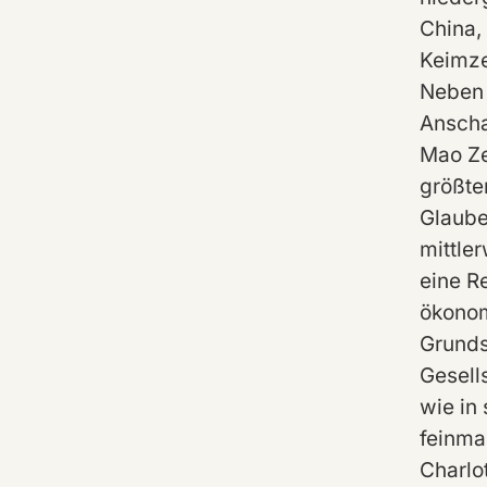
China, 
Keimze
Neben 
Anscha
Mao Ze
größten
Glaube
mittle
eine R
ökonom
Grunds
Gesell
wie in
feinma
Charlo