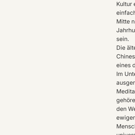
Kultur 
einfach
Mitte 
Jahrhu
sein.
Die äl
Chines
eines 
Im Unt
ausger
Medita
gehöre
den We
ewigen
Mensch