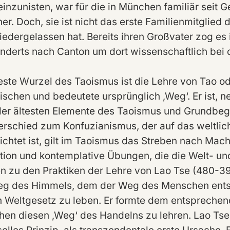
einzunisten, war für die in München familiär seit G
er. Doch, sie ist nicht das erste Familienmitglied
niedergelassen hat. Bereits ihren Großvater zog es
nderts nach Canton um dort wissenschaftlich bei d
teste Wurzel des Taoismus ist die Lehre von Tao 
ischen und bedeutete ursprünglich ‚Weg‘. Er ist, 
der ältesten Elemente des Taoismus und Grundbegr
erschied zum Konfuzianismus, der auf das weltlich
ichtet ist, gilt im Taoismus das Streben nach Macht
tion und kontemplative Übungen, die die Welt- und
n zu den Praktiken der Lehre von Lao Tse (480-390
g des Himmels, dem der Weg des Menschen ents
 Weltgesetz zu leben. Er formte dem entsprechend 
en diesen ‚Weg‘ des Handelns zu lehren. Lao Tse 