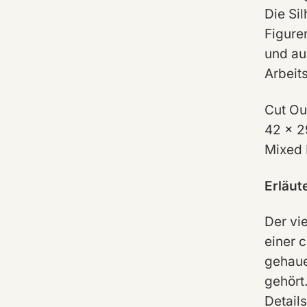
Die Si
Figure
und au
Arbeits
Cut Ou
42 x 2
Mixed 
Erläu
Der vi
einer 
gehaue
gehört
Detail